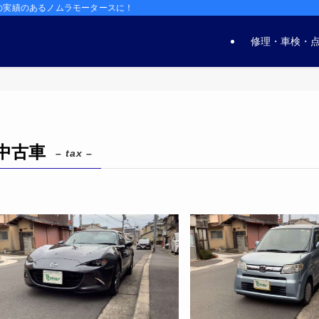
の実績のあるノムラモータースに！
修理・車検・
中古車
– tax –